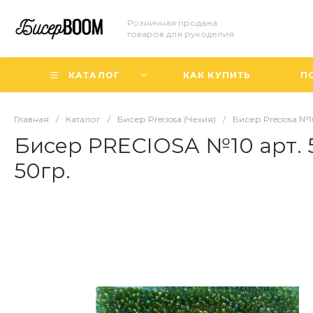
Розничная продажа
товаров для рукоделия
КАТАЛОГ
КАК КУПИТЬ
П
Главная
/
Каталог
/
Бисер Preciosa (Чехия)
/
Бисер Preciosa №
Бисер PRECIOSA №10 арт. 
50гр.