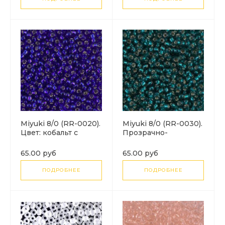
Miyuki 8/0 (RR-0020).
Miyuki 8/0 (RR-0030).
Цвет: кобальт с
Прозрачно-
серебряной линией
бирюзовый с
(Cobalt Silver Lined).
серебряной линией
65.00 руб
65.00 руб
(Silver Lined Transp
Dk Teal)
ПОДРОБНЕЕ
ПОДРОБНЕЕ