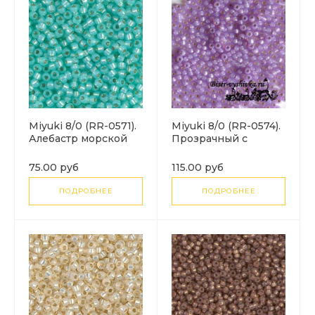
Miyuki 8/0 (RR-0571).
Miyuki 8/0 (RR-0574).
Алебастр морской
Прозрачный с
волны с серебряной
cиреневой
линией (Dyed Sea
серебристой линией
75.00 руб
115.00 руб
Green S/L Alabaster).
внутри.
ПОДРОБНЕЕ
ПОДРОБНЕЕ