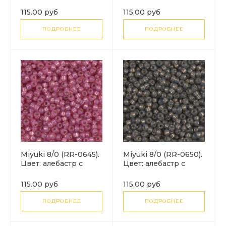
серебристой
розовый цвет
отделкой цвета
алебастр с
115.00 руб
115.00 руб
лосося (Dyed Salmon
серебряной
Silver Lined
подкладкой (Dyed
ПОДРОБНЕЕ
ПОДРОБНЕЕ
Alabaster).
Pink Silver Lined
Alabaster).
Miyuki 8/0 (RR-0645).
Miyuki 8/0 (RR-0650).
Цвет: алебастр с
Цвет: алебастр с
серебристой
серебристой
отделкой темно
отделкой серый
115.00 руб
115.00 руб
розовый (Dyed
(Dyed Rustic Grey
Dk.Rose S/L
Silver Lined
ПОДРОБНЕЕ
ПОДРОБНЕЕ
Alabaster).
Alabaster).