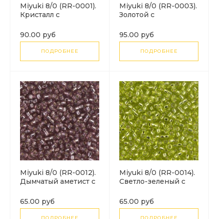
Miyuki 8/0 (RR-0001).
Miyuki 8/0 (RR-0003).
Кристалл с
Золотой с
серебряной линией
серебряной линией
(Crystal Silver Lined).
(Silver Lined Gold).
90.00 руб
95.00 руб
ПОДРОБНЕЕ
ПОДРОБНЕЕ
Miyuki 8/0 (RR-0012).
Miyuki 8/0 (RR-0014).
Дымчатый аметист с
Светло-зеленый с
серебряной линией
серебряной линией
(Smoky Amy Silver
(Chartreuse Silver
65.00 руб
65.00 руб
Lined).
Lined).
ПОДРОБНЕЕ
ПОДРОБНЕЕ