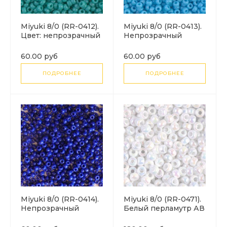
Miyuki 8/0 (RR-0412).
Miyuki 8/0 (RR-0413).
Цвет: непрозрачный
Непрозрачный
бирюзово-зеленый
бирюзово-голубой
(Opaque Turquoise
(Opaque Turquoise
60.00 руб
60.00 руб
Green).
Blue).
ПОДРОБНЕЕ
ПОДРОБНЕЕ
Miyuki 8/0 (RR-0414).
Miyuki 8/0 (RR-0471).
Непрозрачный
Белый перламутр АВ
синий (Opaque
(White Pearl AB).
Cobalt).