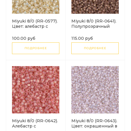
Miyuki 8/0 (RR-0577).
Miyuki 8/0 (RR-0641).
Цвет: алебастр с
Полупрозрачный
кремовым цвета
опал с бронзовой
серебряная линяя
зеркальной линией
100.00 руб
115.00 руб
(Dyed Cream Silver
внутри.
Lined Alabaster).
ПОДРОБНЕЕ
ПОДРОБНЕЕ
Miyuki 8/0 (RR-0642).
Miyuki 8/0 (RR-0643).
Алебастр с
Цвет: окрашенный в