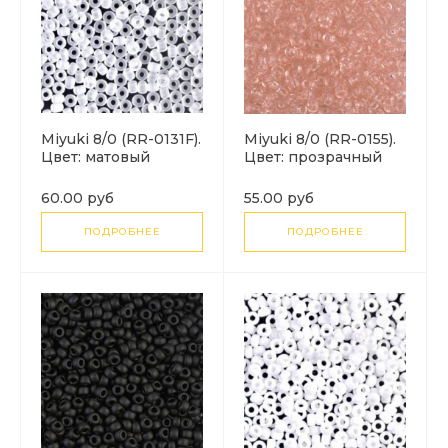
Miyuki 8/0 (RR-0131F).
Miyuki 8/0 (RR-0155).
Цвет: матовый
Цвет: прозрачный
прозрачный (Crystal
бледно-розовый
Matted).
(Transparent Pale
60.00 руб
55.00 руб
Pink).
ПОДРОБНЕЕ
ПОДРОБНЕЕ