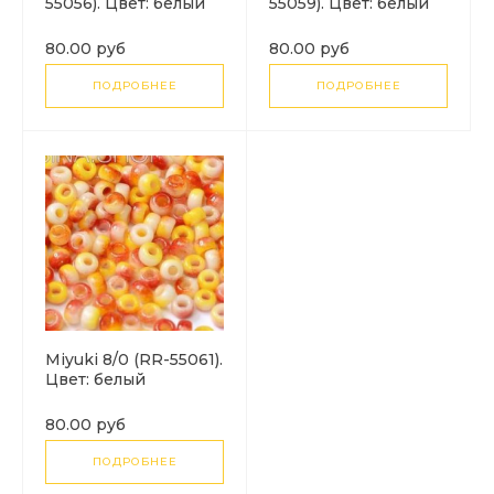
55056). Цвет: белый
55059). Цвет: белый
непрозрачный с
непрозрачный с
сиреневым и синим
желтым и
80.00 руб
80.00 руб
коричневым
ПОДРОБНЕЕ
ПОДРОБНЕЕ
Miyuki 8/0 (RR-55061).
Цвет: белый
непрозрачный с
желтым и розовым
80.00 руб
ПОДРОБНЕЕ