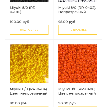
Miyuki 8/0 (RR-
Miyuki 8/0 (RR-0402).
0401F).
Непрозрачный
Непрозрачный
белый (White
черный матовый
Opaque).
100.00 руб
95.00 руб
(Black Matted).
ПОДРОБНЕЕ
ПОДРОБНЕЕ
Miyuki 8/0 (RR-0404).
Miyuki 8/0 (RR-0406).
Цвет: непрозрачный
Цвет: непрозрачный
желтый.
оранжевый (Opaque
Orange).
90.00 руб
90.00 руб