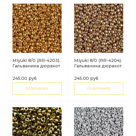
Miyuki 8/0 (RR-4203).
Miyuki 8/0 (RR-4204).
Гальваника дюракот
Гальваника дюракот
желтое золото
шампанское
(Duracoat Galvanized
(Duracoat Galvanized
245.00 руб
245.00 руб
Yellow Gold).
Champagne).
ПОДРОБНЕЕ
ПОДРОБНЕЕ