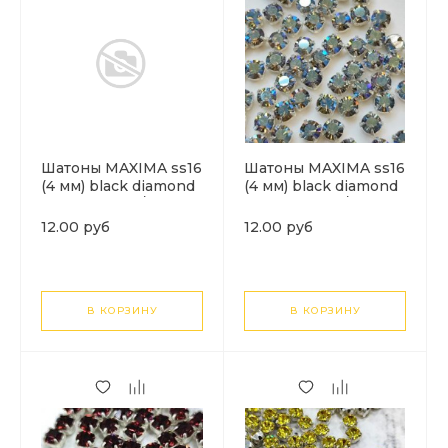
Шатоны MAXIMA ss16
Шатоны MAXIMA ss16
(4 мм) black diamond
(4 мм) black diamond
DF (shimmer)/золото.
DF (shimmer)/
1шт
серебро. 1шт
12.00 руб
12.00 руб
В КОРЗИНУ
В КОРЗИНУ