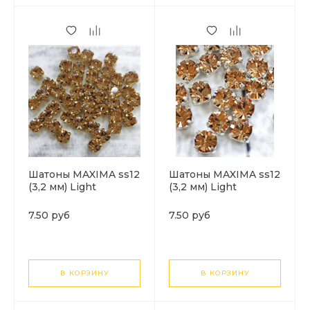
Шатоны MAXIMA ss12
Шатоны MAXIMA ss12
(3,2 мм) Light
(3,2 мм) Light
colorado topaz DF.
colorado topaz DF.
Цвет цап: золото. 1
Цвет цап: серебро. 1
7.50 руб
7.50 руб
шт
шт
В КОРЗИНУ
В КОРЗИНУ