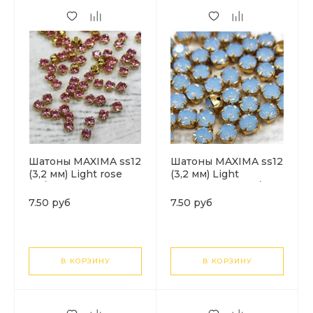
Шатоны MAXIMA ss12
Шатоны MAXIMA ss12
(3,2 мм) Light rose
(3,2 мм) Light
DF/золото. 1шт
sapphire opal DF/
золото. 1шт
7.50 руб
7.50 руб
В КОРЗИНУ
В КОРЗИНУ