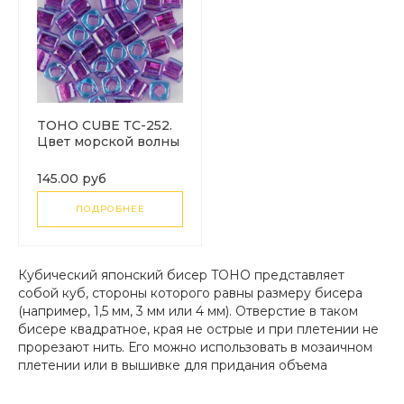
TOHO CUBE ТC-252.
Цвет морской волны
с фиолетовой
линией (Inside-Color
145.00 руб
Aqua/Purple-Lined)
ПОДРОБНЕЕ
Кубический японский бисер TOHO представляет
собой куб, стороны которого равны размеру бисера
(например, 1,5 мм, 3 мм или 4 мм). Отверстие в таком
бисере квадратное, края не острые и при плетении не
прорезают нить. Его можно использовать в мозаичном
плетении или в вышивке для придания объема