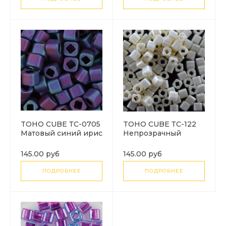
TOHO CUBE ТC-0705
TOHO CUBE ТC-122
Матовый синий ирис
Непрозрачный
(Matte-Color Iris -
белый блестящий
Blue)
навахо (Opaque-
145.00 руб
145.00 руб
Lustered Navajo
White)
ПОДРОБНЕЕ
ПОДРОБНЕЕ