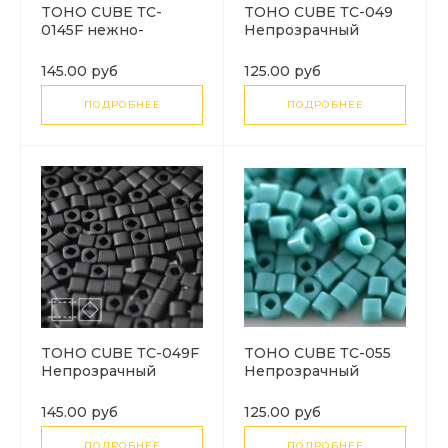
TOHO CUBE ТC-
TOHO CUBE ТC-049
0145F нежно-
Hепрозрачный
розовый цейлон
черный (Opaque Jet)
матовый (Ceylon
145.00 руб
125.00 руб
Frosted Innocent
Pink)
ПОДРОБНЕЕ
ПОДРОБНЕЕ
TOHO CUBE ТC-049F
TOHO CUBE ТC-055
Hепрозрачный
Hепрозрачный
черный матовый
черный (Opaque Jet)
(Opaque-Frosted Jet)
145.00 руб
125.00 руб
ПОДРОБНЕЕ
ПОДРОБНЕЕ