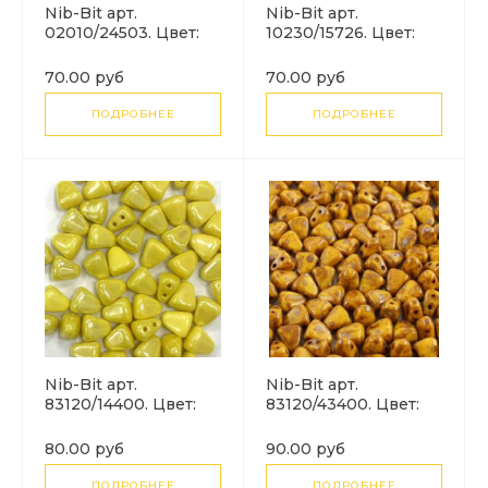
Nib-Bit арт.
Nib-Bit арт.
02010/24503. Цвет:
10230/15726. Цвет:
TUTTI FRUTTI
VEGA ON DARK
LEMONGRASS
TOPAZ Размер: 6*5
70.00 руб
70.00 руб
Размер: 6*5 мм.
мм.
ПОДРОБНЕЕ
ПОДРОБНЕЕ
Nib-Bit арт.
Nib-Bit арт.
83120/14400. Цвет:
83120/43400. Цвет:
LIMON WHITE
LIMON PICASSO
LUSTER Размер: 6*5
Размер: 6*5 мм.
80.00 руб
90.00 руб
мм.
ПОДРОБНЕЕ
ПОДРОБНЕЕ