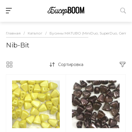
Главная
/
Каталог
/
Бусины MATUBO (MiniDuo, SuperDuo, Gemduo,
Nib-Bit
Сортировка