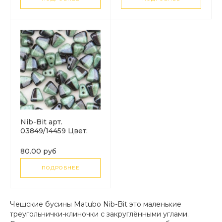
Nib-Bit арт.
03849/14459 Цвет:
BLACK/WHITE
OPAQUE GREEN
80.00 руб
LUSTER. Размер: 6*5
мм.
ПОДРОБНЕЕ
Чешские бусины Matubo Nib-Bit это маленькие
треугольнички-клиночки с закруглёнными углами.