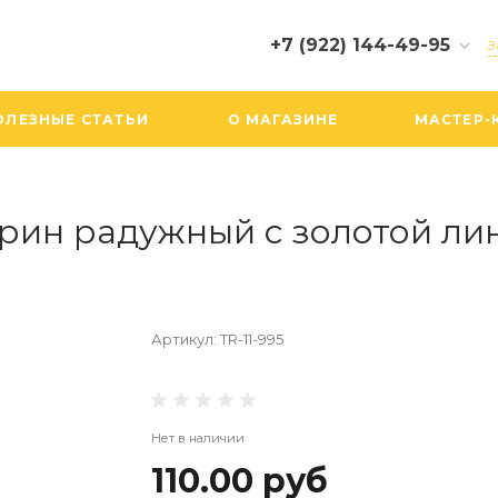
+7 (922) 144-49-95
З
+7 (922) 144-49-95
ОЛЕЗНЫЕ СТАТЬИ
О МАГАЗИНЕ
МАСТЕР-
г. Екатеринбург,
Вайнера, 19, ТЦ БУМ, 3
этаж, 305 бутик
Пн-Сб: 10:00-20:00
Вс: 10:00-19:00
рин радужный с золотой лин
info@biserboom.ru
Артикул:
TR-11-995
Нет в наличии
110.00 руб