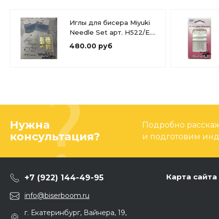
Иглы для бисера Miyuki
Needle Set арт. H522/E.
6штук
480.00 руб
Нужна
Подробно расскаже
консультация?
и подготовим ин
Карта сайта
+7 (922) 144-49-95
info@biserboom.ru
г. Екатеринбург, Вайнера, 19,