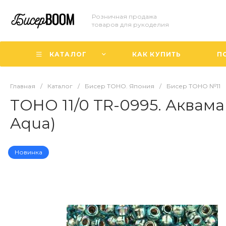
Розничная продажа
товаров для рукоделия
КАТАЛОГ
КАК КУПИТЬ
П
Главная
/
Каталог
/
Бисер TOHO. Япония
/
Бисер TOHO №11
TOHO 11/0 TR-0995. Аквама
Aqua)
Новинка