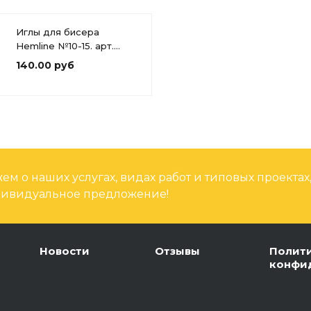
Иглы для бисера
Hemline №10-15. арт.
209.101 6штук
140.00 руб
м о наших услугах, видах работ и типовых проектах
дивидуальное предложение!
Новости
Отзывы
Полит
конфи