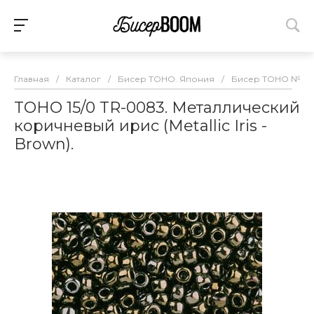
Главная
/
Каталог
/
Бисер TOHO. Япония
/
Бисер TOHO №15
TOHO 15/0 TR-0083. Металлический
коричневый ирис (Metallic Iris -
Brown).