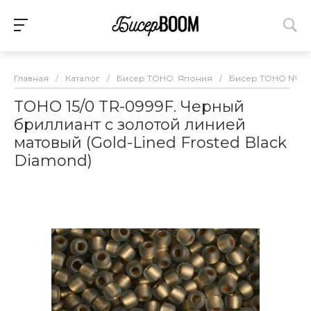
Главная
/
Каталог
/
Бисер TOHO. Япония
/
Бисер TOHO №15
TOHO 15/0 TR-0999F. Черный
бриллиант с золотой линией
матовый (Gold-Lined Frosted Black
Diamond)