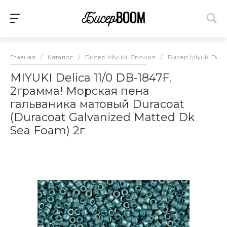
Главная
/
Каталог
/
Бисер Miyuki. Япония
/
Бисер Miyuki Deli
MIYUKI Delica 11/0 DB-1847F.
2грамма! Морская пена
гальваника матовый Duracoat
(Duracoat Galvanized Matted Dk
Sea Foam) 2г