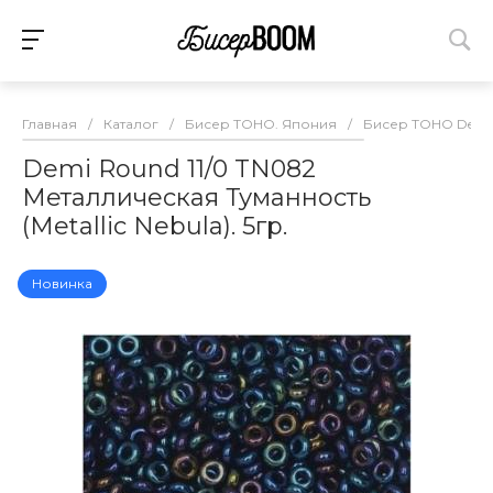
Главная
/
Каталог
/
Бисер TOHO. Япония
/
Бисер TOHO Demi 
Demi Round 11/0 TN082
Металлическая Туманность
(Metallic Nebula). 5гр.
Новинка