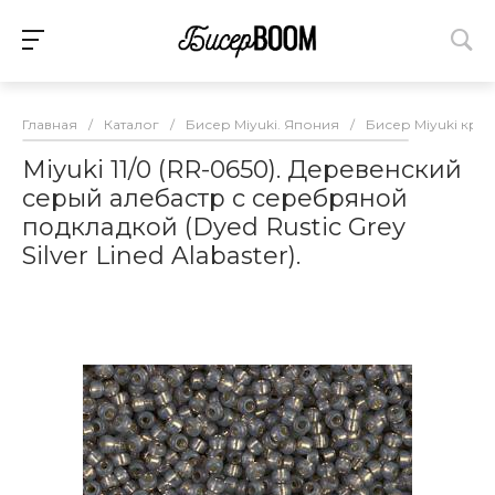
Главная
/
Каталог
/
Бисер Miyuki. Япония
/
Бисер Miyuki круг
Miyuki 11/0 (RR-0650). Деревенский
серый алебастр с серебряной
подкладкой (Dyed Rustic Grey
Silver Lined Alabaster).