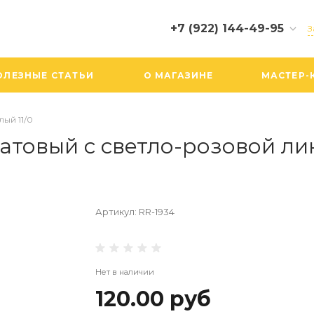
+7 (922) 144-49-95
З
+7 (922) 144-49-95
ОЛЕЗНЫЕ СТАТЬИ
О МАГАЗИНЕ
МАСТЕР-
г. Екатеринбург,
Вайнера, 19, ТЦ БУМ, 3
этаж, 305 бутик
Пн-Сб: 10:00-20:00
лый 11/0
Вс: 10:00-19:00
уматовый с светло-розовой ли
info@biserboom.ru
Артикул:
RR-1934
Нет в наличии
120.00 руб