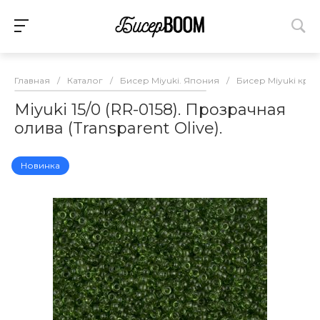
Главная
/
Каталог
/
Бисер Miyuki. Япония
/
Бисер Miyuki круг
Miyuki 15/0 (RR-0158). Прозрачная
олива (Transparent Olive).
Новинка