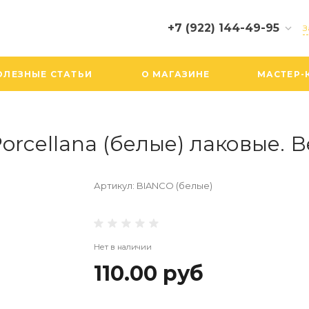
+7 (922) 144-49-95
З
+7 (922) 144-49-95
ОЛЕЗНЫЕ СТАТЬИ
О МАГАЗИНЕ
МАСТЕР-
г. Екатеринбург,
Вайнера, 19, ТЦ БУМ, 3
этаж, 305 бутик
Пн-Сб: 10:00-20:00
Вс: 10:00-19:00
cellana (белые) лаковые. Вес
info@biserboom.ru
Артикул:
BIANCO (белые)
Нет в наличии
110.00 руб