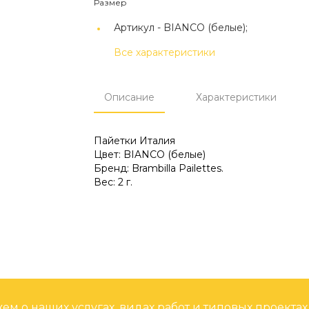
Размер
Артикул -
BIANCO (белые);
Все характеристики
Описание
Характеристики
Пайетки Италия
Цвет: BIANCO (белые)
Бренд: Brambilla Pailettes.
Вес: 2 г.
м о наших услугах, видах работ и типовых проектах