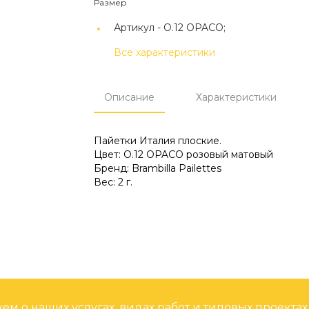
Размер
Артикул -
О.12 OPACO;
Все характеристики
Описание
Характеристики
Пайетки Италия плоские.
Цвет: О.12 OPACO розовый матовый
Бренд: Brambilla Pailettes
Вес: 2 г.
м о наших услугах, видах работ и типовых проектах