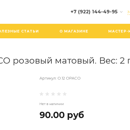
+7 (922) 144-49-95
З
+7 (922) 144-49-95
ОЛЕЗНЫЕ СТАТЬИ
О МАГАЗИНЕ
МАСТЕР-
г. Екатеринбург,
Вайнера, 19, ТЦ БУМ, 3
этаж, 305 бутик
Пн-Сб: 10:00-20:00
Вс: 10:00-19:00
O розовый матовый. Вес: 2 г
info@biserboom.ru
Артикул:
О.12 OPACO
Нет в наличии
90.00 руб